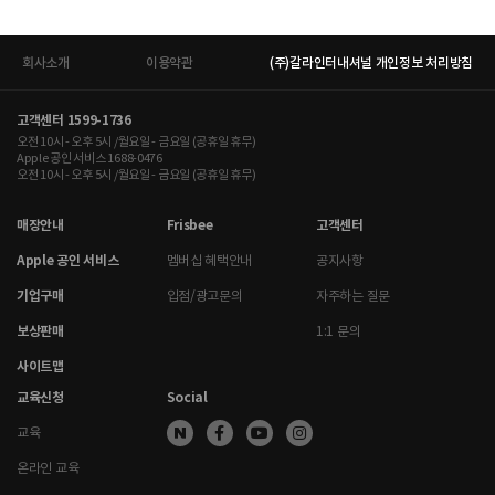
회사소개
이용약관
(주)갈라인터내셔널 개인정보 처리방침
고객센터 1599-1736
오전 10시 - 오후 5시 /월요일 - 금요일 (공휴일 휴무)
Apple 공인 서비스 1688-0476
오전 10시 - 오후 5시 /월요일 - 금요일 (공휴일 휴무)
매장안내
Frisbee
고객센터
Apple 공인 서비스
멤버십 혜택안내
공지사항
기업구매
입점/광고문의
자주하는 질문
보상판매
1:1 문의
사이트맵
교육신청
Social
교육
온라인 교육