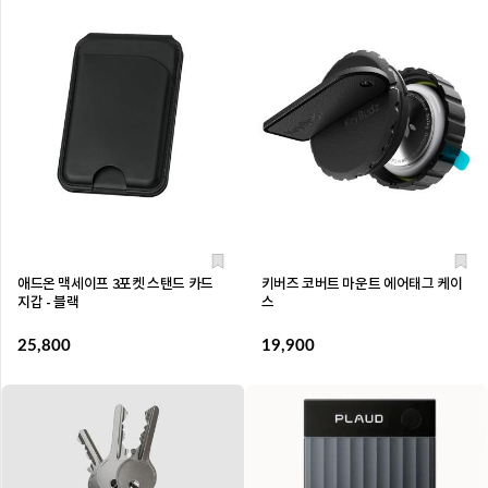
애드온 맥세이프 3포켓 스탠드 카드
키버즈 코버트 마운트 에어태그 케이
지갑 - 블랙
스
25,800
19,900