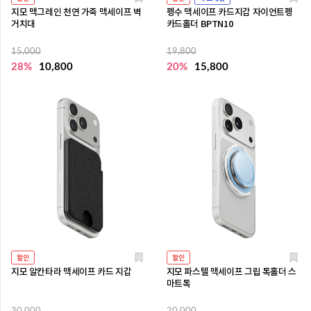
지모 맥그레인 천연 가죽 맥세이프 벽
펭수 맥세이프 카드지갑 자이언트펭
거치대
카드홀더 BPTN10
15,000
19,800
28%
10,800
20%
15,800
할인
할인
지모 알칸타라 맥세이프 카드 지갑
지모 파스텔 맥세이프 그립 톡홀더 스
마트톡