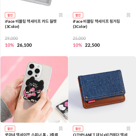
할인
할인
iFace 비블링 맥세이프 카드 월렛
iFace 비블링 맥세이프 핑거링
(3Color)
(3Color)
29,000
25,000
10%
26,100
10%
22,500
할인
할인
로마네 맥세이프 스피너 톡 - 2종류
CITYPLANET 데님+비건레더 맥세