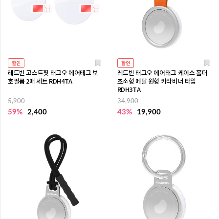
할인
할인
레드빈 고스트핏 태그오 에어태그 보
레드빈 태그오 에어태그 케이스 홀더
호필름 2매 세트 RDH4TA
초소형 메탈 원형 카라비너 타입
RDH3TA
5,900
34,900
59%
2,400
43%
19,900