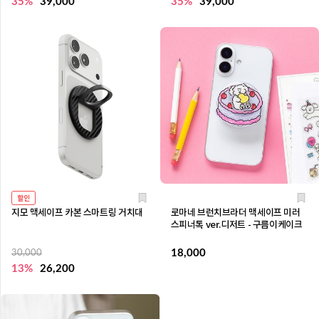
35%
39,000
35%
39,000
할인
지모 맥세이프 카본 스마트링 거치대
로마네 브런치브라더 맥세이프 미러
스피너톡 ver.디저트 - 구름이케이크
18,000
30,000
13%
26,200