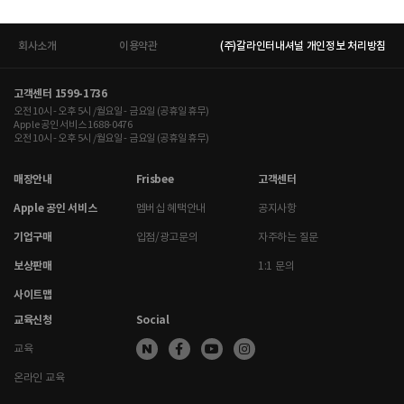
회사소개
이용약관
(주)갈라인터내셔널 개인정보 처리방침
고객센터 1599-1736
오전 10시 - 오후 5시 /월요일 - 금요일 (공휴일 휴무)
Apple 공인 서비스 1688-0476
오전 10시 - 오후 5시 /월요일 - 금요일 (공휴일 휴무)
매장안내
Frisbee
고객센터
Apple 공인 서비스
멤버십 혜택안내
공지사항
기업구매
입점/광고문의
자주하는 질문
보상판매
1:1 문의
사이트맵
교육신청
Social
교육
온라인 교육