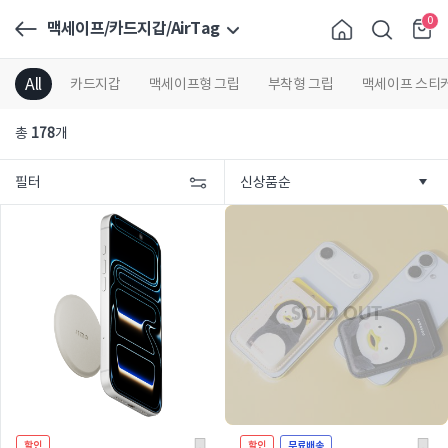
0
맥세이프/카드지갑/AirTag
All
카드지갑
맥세이프형 그립
부착형 그립
맥세이프 스티
총
178
개
필터
할인
할인
무료배송