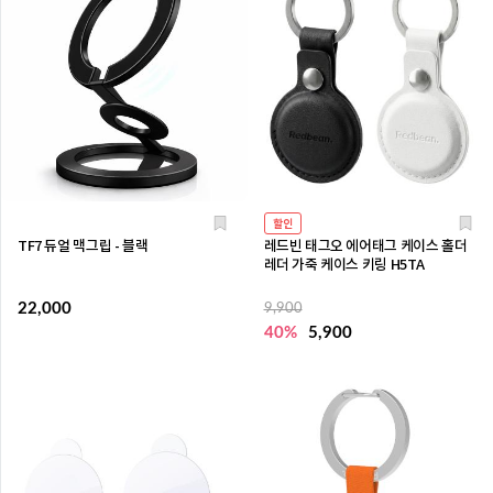
할인
TF7 듀얼 맥그립 - 블랙
레드빈 태그오 에어태그 케이스 홀더
레더 가죽 케이스 키링 H5TA
22,000
9,900
40%
5,900