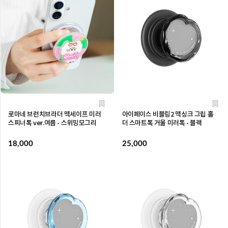
로마네 브런치브라더 맥세이프 미러
아이페이스 비블링2 맥싱크 그립 홀
스피너톡 ver.여름 - 스위밍모그리
더 스마트톡 거울 미러톡 - 블랙
18,000
25,000