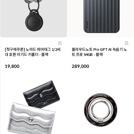
[첫구매쿠폰] 노마드 에어태그 1/2세
플라우드노트 Pro GPT AI 녹음기 노
대 호환 러기드 키홀더 - 블랙
트 프로 64GB - 블랙
19,800
289,000