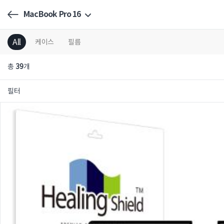
MacBook Pro 16
All
케이스
필름
총
39
개
필터