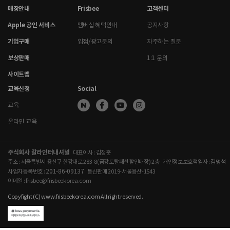
매장안내
Frisbee
고객센터
Apple 공인 서비스
멤버십 혜택안내
공지사항
기업구매
입점/광고문의
자주하는 질문
보상판매
1:1 문의
사이트맵
교육신청
Social
교육
온라인 교육
주식회사 갈라인터내셔널
대표이사 : 김정훈
주소 : 서울특별시 용산구 한강대로 283-8(금강토탈패션할인매장) 2층
개인정보보호책임자 : 김명석
201-86-09137
사업자등록번호 :
통신판매 2019-서울용산-1543
이메일 : frisbee@frisbeekorea.com
Copyfight (C) www.frisbeekorea.com All right reserved.