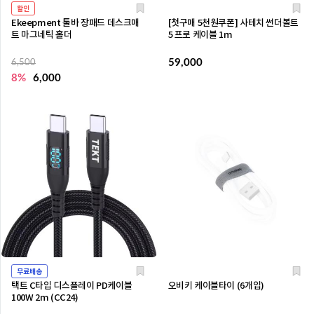
할인
Ekeepment 툴바 장패드 데스크매
[첫구매 5천원쿠폰] 사테치 썬더볼트
트 마그네틱 홀더
5 프로 케이블 1m
59,000
6,500
8%
6,000
무료배송
택트 C타입 디스플레이 PD케이블
오비키 케이블타이 (6개입)
100W 2m (CC24)