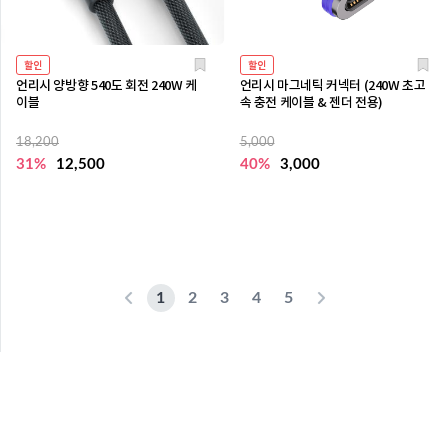
할인
할인
언리시 양방향 540도 회전 240W 케
언리시 마그네틱 커넥터 (240W 초고
이블
속 충전 케이블 & 젠더 전용)
18,200
5,000
31%
12,500
40%
3,000
1
2
3
4
5