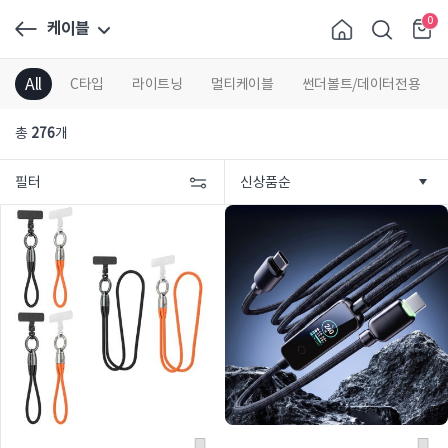
0
케이블
All
C타입
라이트닝
멀티케이블
썬더볼트/데이터전용
총
276
개
필터