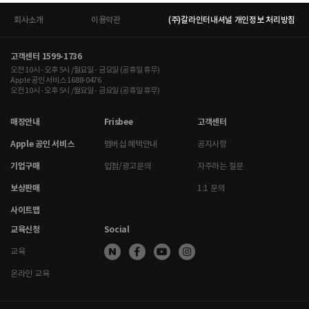
회사소개
이용약관
(주)갈라인터내셔널 개인정보 처리방침
고객센터 1599-1736
오전 10시 - 오후 5시 /월요일 - 금요일 (공휴일 휴무)
Apple 공인 서비스 1688-0476
오전 10시 - 오후 5시 /월요일 - 금요일 (공휴일 휴무)
매장안내
Frisbee
고객센터
Apple 공인 서비스
멤버십 혜택안내
공지사항
기업구매
입점/광고문의
자주하는 질문
보상판매
1:1 문의
사이트맵
교육신청
Social
교육
온라인 교육