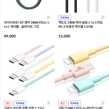
무료배송
네이티브유니온 앵커 240W PD3.1 C
맥도도 240W 에어 슬림 C to C타입
to C 케이블 - 슬레이트 그린
PD 고속충전 케이블 CA708
49,000
15,000
할인
무료배송
할인
무료배송
고부기 아이폰 정품 호환 C TO C
고부기 60W C타입 to 라이트닝 8핀