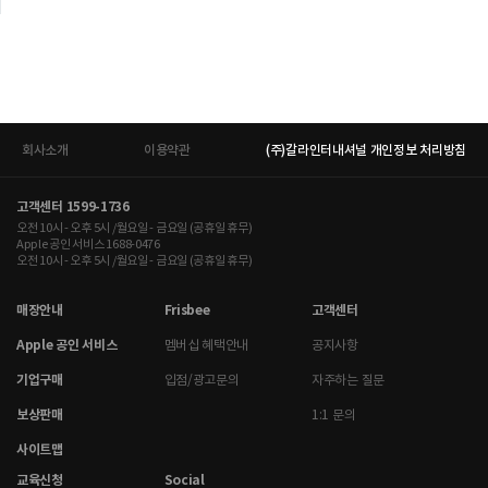
회사소개
이용약관
(주)갈라인터내셔널 개인정보 처리방침
고객센터 1599-1736
오전 10시 - 오후 5시 /월요일 - 금요일 (공휴일 휴무)
Apple 공인 서비스 1688-0476
오전 10시 - 오후 5시 /월요일 - 금요일 (공휴일 휴무)
매장안내
Frisbee
고객센터
Apple 공인 서비스
멤버십 혜택안내
공지사항
기업구매
입점/광고문의
자주하는 질문
보상판매
1:1 문의
사이트맵
교육신청
Social