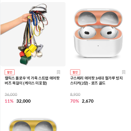
할인
할인
캘릭스 플로우 넥 가죽 스트랩 에어팟
구스페리 에어팟 3세대 철가루 방지
버즈 목걸이 (케이스 미포함)
스티커(2장) - 로즈 골드
36,000
8,900
11%
32,000
70%
2,670