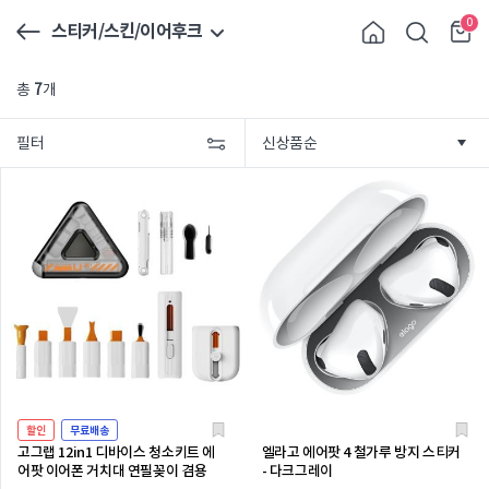
0
스티커/스킨/이어후크
총
7
개
필터
할인
무료배송
고그랩 12in1 디바이스 청소키트 에
엘라고 에어팟 4 철가루 방지 스티커
어팟 이어폰 거치대 연필꽂이 겸용
- 다크그레이