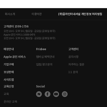
회사소개
이용약관
(주)갈라인터내셔널 개인정보 처리방침
고객센터 1599-1736
오전 10시 - 오후 5시 /월요일 - 금요일 (공휴일 휴무)
Apple 공인 서비스 1688-0476
오전 10시 - 오후 5시 /월요일 - 금요일 (공휴일 휴무)
매장안내
Frisbee
고객센터
Apple 공인 서비스
멤버십 혜택안내
공지사항
기업구매
입점/광고문의
자주하는 질문
보상판매
1:1 문의
사이트맵
교육신청
Social
교육
온라인 교육