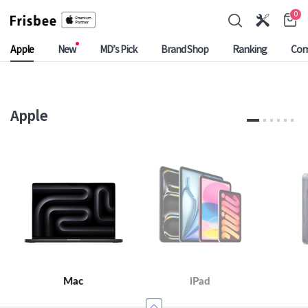
0
Apple
New
MD’s Pick
Brand Shop
Ranking
Com
Apple
Mac
iPad