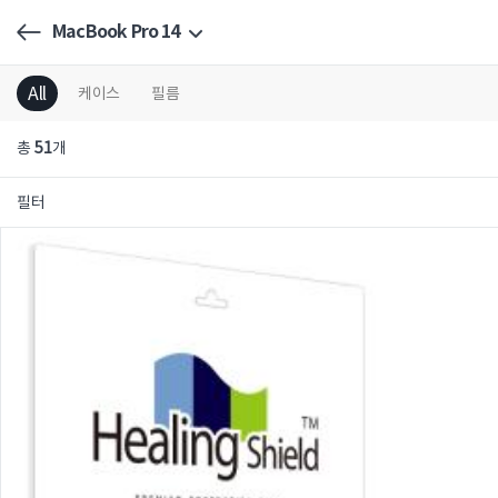
MacBook Pro 14
All
케이스
필름
총
51
개
필터