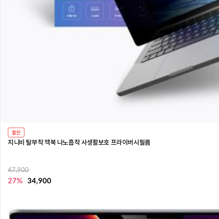
할인
지니비 탈부착 맥북 나노흡착 사생활보호 프라이버시필름
47,900
27%
34,900