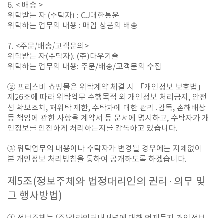
6. <
배송
>
위탁받는 자
(
수탁자
) : CJ
대한통운
위탁하는 업무의 내용
:
매입 상품의 배송
7. <
주문
/
배송
/
고객문의
>
위탁받는 자
(
수탁자
): (
주
)
다우기술
위탁하는 업무의 내용
:
주문
/
배송
/
고객문의 수집
② 프리스비 쇼핑몰은 위탁계약 체결 시 「개인정보 보호법」
제26조에 따라 위탁업무 수행목적 외 개인정보 처리금지, 안전
성 확보조치, 재위탁 제한, 수탁자에 대한 관리․감독, 손해배상
등 책임에 관한 사항을 계약서 등 문서에 명시하고, 수탁자가 개
인정보를 안전하게 처리하는지를 감독하고 있습니다.
③ 위탁업무의 내용이나 수탁자가 변경될 경우에는 지체없이
본 개인정보 처리방침을 통하여 공개하도록 하겠습니다.
제
5
조
(
정보주체와 법정대리인의 권리
·
의무 및
그 행사방법
)
① 정보주체는 (주)갈라인터내셔널에 대해 언제든지 개인정보