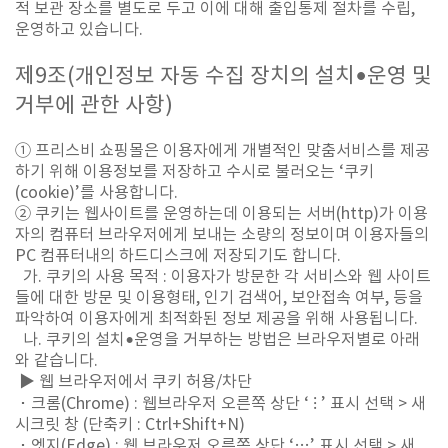
적 보관 장소를 별도로 두고 이에 대해 출입통제 절차를 수립,
운영하고 있습니다.
제
9
조
(
개인정보 자동 수집 장치의 설치
•
운영 및
거부에 관한 사항
)
① 프리스비 쇼핑몰은 이용자에게 개별적인 맞춤서비스를 제공
하기 위해 이용정보를 저장하고 수시로 불러오는 ‘쿠키
(cookie)’를 사용합니다.
② 쿠키는 웹사이트를 운영하는데 이용되는 서버(http)가 이용
자의 컴퓨터 브라우저에게 보내는 소량의 정보이며 이용자들의
PC 컴퓨터내의 하드디스크에 저장되기도 합니다.
가. 쿠키의 사용 목적 : 이용자가 방문한 각 서비스와 웹 사이트
들에 대한 방문 및 이용형태, 인기 검색어, 보안접속 여부, 등을
파악하여 이용자에게 최적화된 정보 제공을 위해 사용됩니다.
나. 쿠키의 설치•운영을 거부하는 방법은 브라우저별로 아래
와 같습니다.
▶ 웹 브라우저에서 쿠키 허용/차단
･ 크롬(Chrome) : 웹브라우저 오른쪽 상단 ‘ ⁝ ’ 표시 선택 > 새
시크릿 창 (단축키 : Ctrl+Shift+N)
･ 엣지(Edge) : 웹 브라우저 오른쪽 상단 ‘…’ 표시 선택 > 새