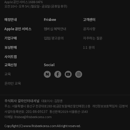
Apple 공인 서비스 1688-0476
오전 10시 - 오후 5시 /월요일 - 금요일 (공휴일 휴무)
매장안내
Frisbee
고객센터
Apple 공인 서비스
멤버십 혜택안내
공지사항
기업구매
입점/광고문의
자주하는 질문
보상판매
1:1 문의
사이트맵
교육신청
Social
교육
온라인 교육
주식회사 갈라인터내셔널
대표이사 : 김정훈
주소 : 서울특별시 용산구 한강대로 283-8(금강토탈패션할인매장) 2층
개인정보보호책임자 : 김명석
201-86-09137
사업자등록번호 :
통신판매 2019-서울용산-1543
이메일 : frisbee@frisbeekorea.com
Copyfight (C) www.frisbeekorea.com All right reserved.