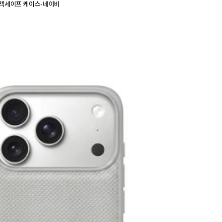
케 맥세이프 케이스-네이비