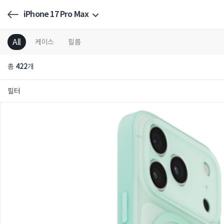
iPhone 17 Pro Max
All
케이스
필름
총
422
개
필터