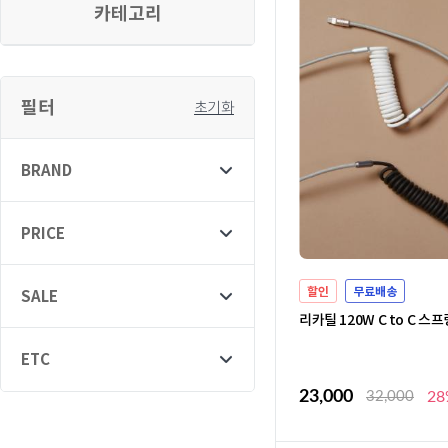
카테고리
필터
초기화
BRAND
PRICE
할인
무료배송
SALE
리카틸 120W C to C 스
ETC
23,000
32,000
28