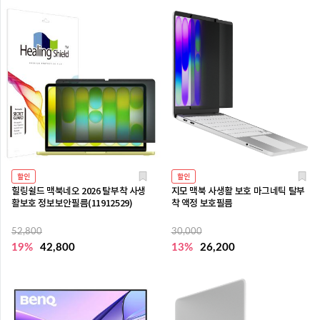
할인
할인
힐링쉴드 맥북네오 2026 탈부착 사생
지모 맥북 사생활 보호 마그네틱 탈부
활보호 정보보안필름(11912529)
착 액정 보호필름
52,800
30,000
19%
42,800
13%
26,200