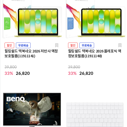
할인
무료배송
할인
무료배송
힐링쉴드 맥북네오 2026 저반사 액정
힐링쉴드 맥북네오 2026 올레포빅 액
보호필름(11911141)
정보호필름(11911140)
39,800
39,800
33%
26,820
33%
26,820