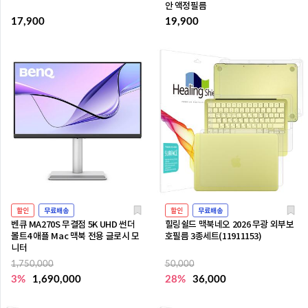
안 액정필름
17,900
19,900
할인
무료배송
할인
무료배송
벤큐 MA270S 무결점 5K UHD 썬더
힐링쉴드 맥북네오 2026 무광 외부보
볼트4 애플 Mac 맥북 전용 글로시 모
호필름 3종세트(11911153)
니터
1,750,000
50,000
3%
1,690,000
28%
36,000