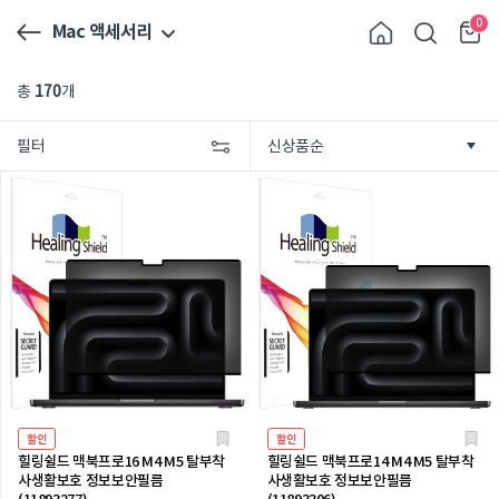
0
Mac 액세서리
총
170
개
필터
할인
할인
힐링쉴드 맥북프로16 M4 M5 탈부착
힐링쉴드 맥북프로14 M4 M5 탈부착
사생활보호 정보보안필름
사생활보호 정보보안필름