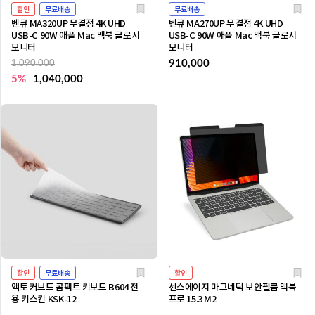
할인
무료배송
무료배송
벤큐 MA320UP 무결점 4K UHD
벤큐 MA270UP 무결점 4K UHD
USB-C 90W 애플 Mac 맥북 글로시
USB-C 90W 애플 Mac 맥북 글로시
모니터
모니터
910,000
1,090,000
5%
1,040,000
할인
무료배송
할인
엑토 커브드 콤팩트 키보드 B604 전
센스에이지 마그네틱 보안필름 맥북
용 키스킨 KSK-12
프로 15.3 M2