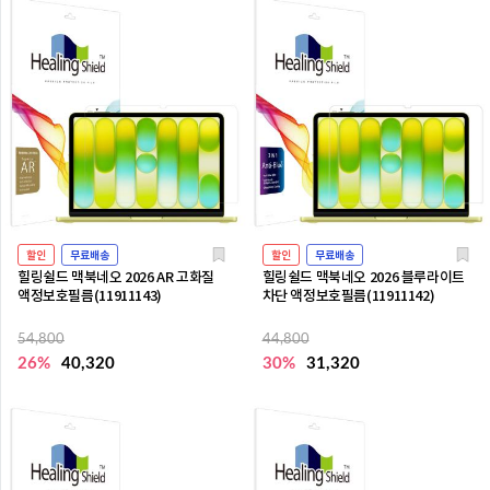
할인
무료배송
할인
무료배송
힐링쉴드 맥북네오 2026 AR 고화질
힐링쉴드 맥북네오 2026 블루라이트
액정보호필름(11911143)
차단 액정보호필름(11911142)
54,800
44,800
26%
40,320
30%
31,320