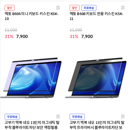
할인
할인
무료배송
엑토 B606 미니 키보드 키스킨 KSK-
엑토 B608 키보드 전용 키스킨 KSK-
10
11
11,500
11,500
31%
7,900
31%
7,900
무료배송
무료배송
고부기 맥북 네오 13인치 마그네틱 탈
고부기 맥북 네오 13인치 마그네틱 탈
부착 블루라이트차단 보안 액정필름
부착 프라이버시 블루라이트차단 보