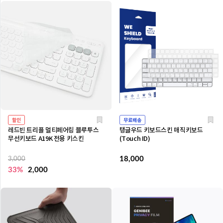
할인
무료배송
레드빈 트리플 멀티페어링 블루투스
탱글우드 키보드스킨 매직키보드
무선키보드 A19K 전용 키스킨
(Touch ID)
18,000
3,000
33%
2,000