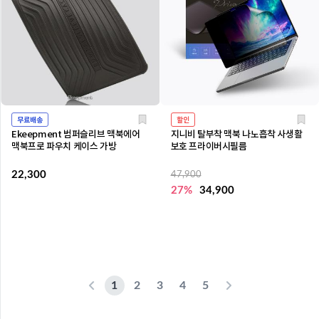
무료배송
할인
Ekeepment 범퍼슬리브 맥북에어
지니비 탈부착 맥북 나노흡착 사생활
맥북프로 파우치 케이스 가방
보호 프라이버시필름
22,300
47,900
27%
34,900
1
2
3
4
5