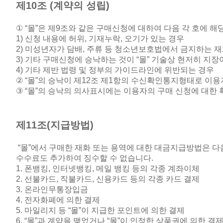
제
10
조
(
계약의 성립
)
① “
몰
”
은 제
9
조와 같은 구매신청에 대하여 다음 각 호에 해
1)
신청 내용에 허위
,
기재누락
,
오기가 있는 경우
2)
미성년자가 담배
,
주류 등 청소년보호법에서 금지하는 재
3)
기타 구매신청에 승낙하는 것이
“
몰
”
기술상 현저히 지장
4)
기타 제반 법령 및 정부의 가이드라인에 위반되는 경우
② “
몰
”
의 승낙이 제
12
조 제
1
항의 수신확인통지형태로 이용자
③ “
몰
”
의 승낙의 의사표시에는 이용자의 구매 신청에 대한 
제
11
조
(
지급방법
)
“
몰
”
에서 구매한 재화 또는 용역에 대한 대금지급방법은 다음
수수료도 추가하여 징수할 수 없습니다
.
1.
폰뱅킹
,
인터넷뱅킹
,
메일 뱅킹 등의 각종 계좌이체
2.
선불카드
,
직불카드
,
신용카드 등의 각종 카드 결제
3.
온라인무통장입금
4.
전자화폐에 의한 결제
5.
마일리지 등
“
몰
”
이 지급한 포인트에 의한 결제
6. “
몰
”
과 계약을 맺었거나
“
몰
”
이 인정한 상품권에 의한 결