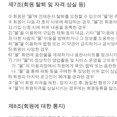
제
7
조
(
회원 탈퇴 및 자격 상실 등
)
①
회원은
“
몰
”
에 언제든지 탈퇴를 요청할 수 있으며
“
몰
”
은 
②
회원이 다음 각 호의 사유에 해당하는 경우
, “
몰
”
은 회원자
1)
가입 신청 시에 허위 내용을 등록한 경우
2) “
몰
”
을 이용하여 구입한 재화 등의 대금
,
기타
“
몰
”
이용에 
3)
다른 사람의
“
몰
”
이용을 방해하거나 그 정보를 도용하는 
4) “
몰
”
을 이용하여 법령 또는 이 약관이 금지하거나 공서양
5)
회원이 사망한 경우
6) "
몰
"
화면에 음란물을 게재하거나 음란사이트를 링크시키
7)
기타
“
몰
”
의 정상적인 영업활동 및 서비스 운영을 고의로
가
. “
몰
”
의 이용과정에서 직원에게 폭언
,
협박 또는 음란한
나
. “
몰
”
을 통해 재화 등을 구매한 후 정당한 이유 없이 상
8)
회원의 마지막 로그인이 36개월 경과된 경우
③ “
몰
”
이 회원 자격을 제한
․
정지 시킨 후
,
동일한 행위가
2
④ “
몰
”
이 회원자격을 상실시키는 경우에는 회원등록을 말
제
8
조
(
회원에 대한 통지
)