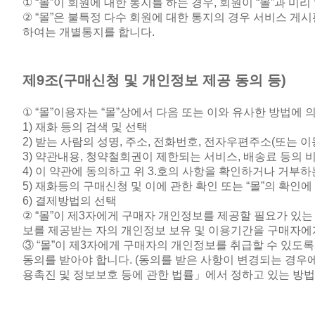
① “
몰
”
이 회원에 대한 통지를 하는 경우
,
회원이
“
몰
”
과 미리
② “
몰
”
은 불특정 다수 회원에 대한 통지의 경우 서비스 게
하여는 개별통지를 합니다
.
제
9
조
(
구매신청 및 개인정보 제공 동의 등
)
① “
몰
”
이용자는
“
몰
”
상에서 다음 또는 이와 유사한 방법에 
1)
재화 등의 검색 및 선택
2)
받는 사람의 성명
,
주소
,
전화번호
,
전자우편주소
(
또는 
3)
약관내용
,
청약철회권이 제한되는 서비스
,
배송료 등의 
4)
이 약관에 동의하고 위
3.
호의 사항을 확인하거나 거부하
5)
재화등의 구매신청 및 이에 관한 확인 또는
“
몰
”
의 확인에
6)
결제방법의 선택
② “
몰
”
이 제
3
자에게 구매자 개인정보를 제공할 필요가 있는
보를 제공받는 자의 개인정보 보유 및 이용기간을 구매자에
③ “몰”이 제
3
자에게 구매자의 개인정보를 취급할 수 있도록
동의를 받아야 합니다
. (
동의를 받은 사항이 변경되는 경우
용촉진 및 정보보호 등에 관한 법률」에서 정하고 있는 방