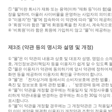
① “몰”이란 회사가 재화 또는 용역
(
이하 “재화 등”이라 함
)
을
장을 말하며
,
아울러 사이버몰을 운영하는 사업자의 의미로
② “
이용자
”
란
“
몰
”
에 접속하여 이 약관에 따라
“
몰
”
이 제공하
③ ‘
회원
’
이라 함은
“
몰
”
에 회원등록을 한 자로서
,
계속적으로
④ ‘
비회원
’
이라 함은 회원에 가입하지 않고
“
몰
”
이 제공하는
제
3
조
(
약관 등의 명시와 설명 및 개정
)
① “
몰
”
은 이 약관의 내용과 상호 및 대표자 성명
,
영업소 소
호
,
개인정보관리책임자 등을 이용자가 쉽게 알 수 있도록 
② “몰은 이용자가 약관에 동의하기에 앞서 약관에 정하여져
화면 등을 제공하여 이용자의 확인을 구하여야 합니다
.
③ “
몰
”
은 「전자상거래 등에서의 소비자보호에 관한 법률」
촉진 및 정보보호 등에 관한 법률」
,
「방문판매 등에 관한 
④ “
몰
”
이 약관을 개정할 경우에는 적용일자 및 개정사유를 
리하게 약관내용을 변경하는 경우에는 최소한
30
일 이상의
표시합니다
.
⑤ “
몰
”
이 약관을 개정할 경우에는 그 개정약관은 그 적용일
만 이미 계약을 체결한 이용자가 개정약관 조항의 적용을 받