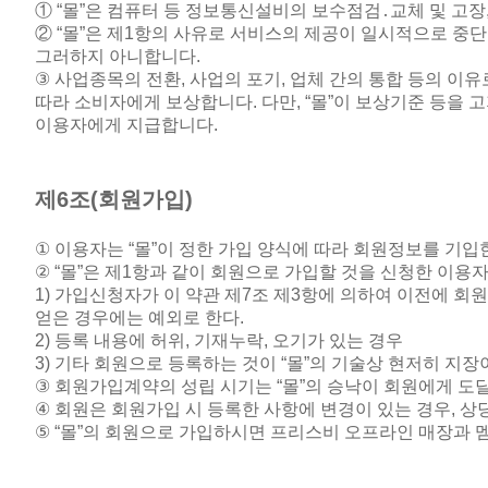
① “몰”은 컴퓨터 등 정보통신설비의 보수점검
․
교체 및 고장
② “몰”은 제
1
항의 사유로 서비스의 제공이 일시적으로 중단
그러하지 아니합니다
.
③
사업종목의 전환
,
사업의 포기
,
업체 간의 통합 등의 이유
따라 소비자에게 보상합니다
.
다만
, “
몰
”
이 보상기준 등을 
이용자에게 지급합니다
.
제
6
조
(
회원가입
)
①
이용자는
“
몰
”
이 정한 가입 양식에 따라 회원정보를 기
② “
몰
”
은 제
1
항과 같이 회원으로 가입할 것을 신청한 이용자
1)
가입신청자가 이 약관 제
7
조 제
3
항에 의하여 이전에 회원
얻은 경우에는 예외로 한다
.
2)
등록 내용에 허위
,
기재누락
,
오기가 있는 경우
3)
기타 회원으로 등록하는 것이
“
몰
”
의 기술상 현저히 지장
③
회원가입계약의 성립 시기는
“
몰
”
의 승낙이 회원에게 도
④
회원은 회원가입 시 등록한 사항에 변경이 있는 경우
,
상
⑤ “
몰
”
의 회원으로 가입하시면 프리스비 오프라인 매장과 