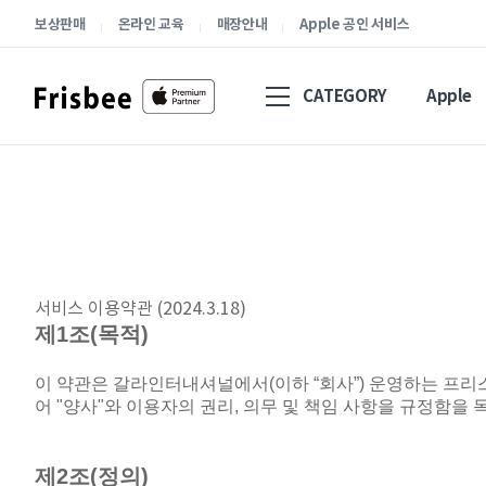
보상판매
온라인 교육
매장안내
Apple 공인 서비스
CATEGORY
Apple
서비스 이용약관 (2024.3.18)
제
1
조
(
목적
)
이 약관은 갈라인터내셔널에서
(
이하
“
회사
”)
운영하는 프리
어
"
양사
"
와 이용자의 권리
,
의무 및 책임 사항을 규정함을 
제
2
조
(
정의
)