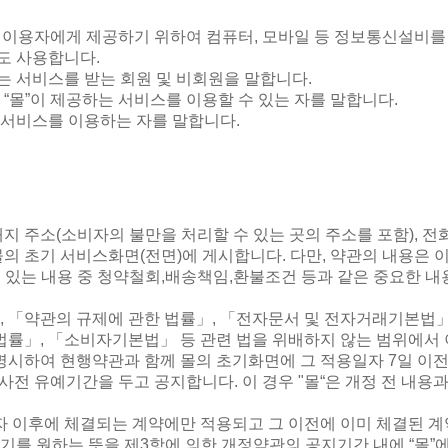
 이용자에게 제공하기 위하여 컴퓨터
,
모바일 등 정보통신설비를 
도 사용합니다
.
는 서비스를 받는 회원 및 비회원을 말합니다
.
“
몰
”
이 제공하는 서비스를 이용할 수 있는 자를 말합니다
.
 서비스를 이용하는 자를 말합니다
.
재지 주소
(
소비자의 불만을 처리할 수 있는 곳의 주소를 포함
),
전
몰의 초기 서비스화면
(
전면
)
에 게시합니다
.
다만
,
약관의 내용은 이
 있는 내용 중 청약철회
,
배송책임
,
환불조건 등과 같은 중요한 내
,
「약관의 규제에 관한 법률」
,
「전자문서 및 전자거래기본법
법률」
,
「소비자기본법」 등 관련 법을 위배하지 않는 범위에서 
명시하여 현행약관과 함께 몰의 초기화면에 그 적용일자
7
일 이
 사전 유예기간을 두고 공지합니다
.
이 경우
"
몰
“
은 개정 전 내용
자 이후에 체결되는 계약에만 적용되고 그 이전에 이미 체결된 
기를 원하는 뜻을 제
3
항에 의한 개정약관의 공지기간 내에
“
몰
”