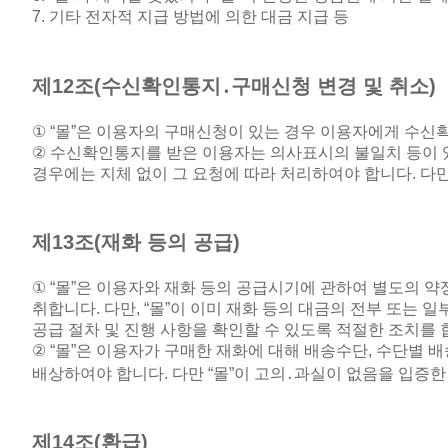
7.
기타 전자적 지급 방법에 의한 대금 지급 등
제
12
조
(
수신확인통지
․
구매신청 변경 및 취소
)
① “
몰
”
은 이용자의 구매신청이 있는 경우 이용자에게 수신
②
수신확인통지를 받은 이용자는 의사표시의 불일치 등이 있
경우에는 지체 없이 그 요청에 따라 처리하여야 합니다
.
다만
제
13
조
(
재화 등의 공급
)
① “
몰
”
은 이용자와 재화 등의 공급시기에 관하여 별도의 약
취합니다
.
다만
, “
몰
”
이 이미 재화 등의 대금의 전부 또는 일
공급 절차 및 진행 사항을 확인할 수 있도록 적절한 조치를
② “
몰
”
은 이용자가 구매한 재화에 대해 배송수단
,
수단별 배
배상하여야 합니다
.
다만
“
몰
”
이 고의
․
과실이 없음을 입증한
제
14
조
(
환급
)