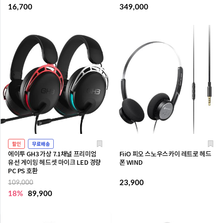
16,700
349,000
할인
무료배송
에이투 GH3 가상 7.1채널 프리미엄
FiiO 피오 스노우스카이 레트로 헤드
유선 게이밍 헤드셋 마이크 LED 경량
폰 WIND
PC PS 호환
23,900
109,000
18%
89,900