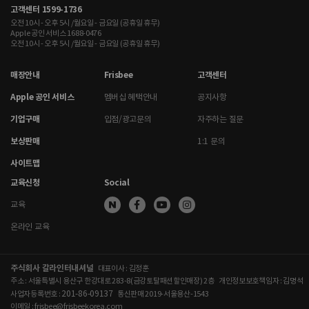
고객센터 1599-1736
오전 10시 - 오후 5시 /월요일 - 금요일 (공휴일 휴무)
Apple 공인 서비스 1688-0476
오전 10시 - 오후 5시 /월요일 - 금요일 (공휴일 휴무)
매장안내
Frisbee
고객센터
Apple 공인 서비스
멤버십 혜택안내
공지사항
기업구매
입점/광고문의
자주하는 질문
보상판매
1:1 문의
사이트맵
교육신청
Social
교육
온라인 교육
주식회사 갈라인터내셔널
대표이사 : 김정훈
주소 : 서울특별시 용산구 한강대로 283-8(금강토탈패션할인매장) 2층
개인정보보호책임자 : 김명석
201-86-09137
사업자등록번호 :
통신판매 2019-서울용산-1543
이메일 : frisbee@frisbeekorea.com