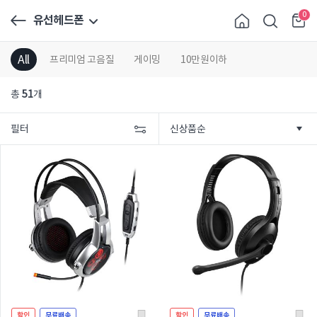
0
유선헤드폰
All
프리미엄 고음질
게이밍
10만원이하
총
51
개
필터
할인
무료배송
할인
무료배송