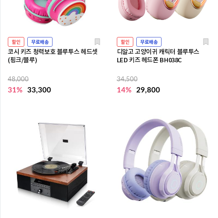
할인
무료배송
할인
무료배송
코시 키즈 청력보호 블루투스 헤드셋
디알고 고양이귀 캐릭터 블루투스
(핑크/블루)
LED 키즈 헤드폰 BH038C
48,000
34,500
31%
33,300
14%
29,800