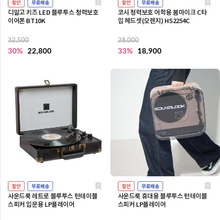
할인
무료배송
할인
무료배송
디알고 키즈 LED 블루투스 청력보호
코시 청력보호 어학용 붐마이크 C타
이어폰 BT10K
입 헤드셋(오렌지) HS2254C
32,500
28,000
30%
22,800
33%
18,900
할인
무료배송
할인
무료배송
사운드룩 레트로 블루투스 턴테이블
사운드룩 휴대용 블루투스 턴테이블
스피커 입문용 LP플레이어
스피커 LP플레이어