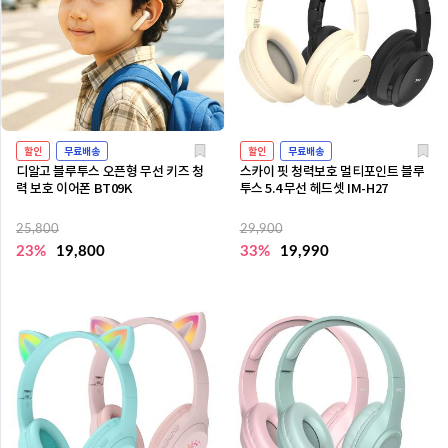
할인
무료배송
할인
무료배송
디알고 블루투스 오픈형 무선 키즈 청
스카이 핏 청력보호 멀티포인트 블루
력 보호 이어폰 BT09K
투스 5.4 무선 헤드셋 IM-H27
25,800
29,900
23%
19,800
33%
19,990