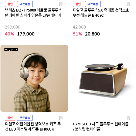
할인
무료배송
할인
무료배송
브리츠 BZ-TP5000 레트로 블루투스
디알고 블루투스5.0 휴대용 청력보호
턴테이블 스피커 입문용 LP플레이어
무선 헤드폰 BH07C
299,000
42,800
40%
179,000
51%
20,800
할인
무료배송
디알고 어린이안전 청력보호 키즈 무
HYM SEED 시드 블루투스 턴테이블
선 LED 파스텔 헤드폰 BH06CK
/ 분리형 턴테이블