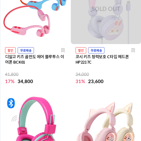
할인
무료배송
할인
무료배송
디알고 키즈 골전도 에어 블루투스 이
코시 키즈 청력보호 C타입 헤드폰
어폰 BCK01
HP2217C
41,800
34,000
17%
34,800
31%
23,600