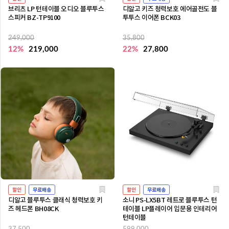
브리츠 LP 턴테이블 오디오 블루투스
디알고 키즈 청력보호 에어골전도 블
스피커 BZ-TP9100
투투스 이어폰 BCK03
249,000
35,800
12%
219,000
22%
27,800
할인
무료배송
할인
무료배송
디알고 블루투스 클래식 청력보호 키
소니 PS-LX5BT 레트로 블루투스 턴
즈 헤드폰 BH08CK
테이블 LP플레이어 입문용 인테리어
턴테이블