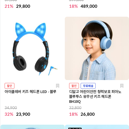
37,500
599,000
21%
29,800
18%
489,000
할인
할인
무료배송
아이클레버 키즈 헤드폰 LED - 블루
디알고 어린이안전 청력보호 피아노
블루투스 유무선 키즈 헤드폰
BH10Q
34,900
32,800
32%
23,900
18%
26,800