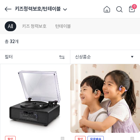
0
키즈청력보호/턴테이블
All
키즈 청력보호
턴테이블
총
32
개
필터
할인
할인
무료배송