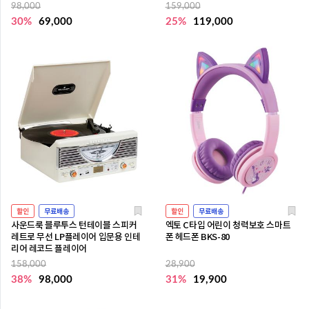
98,000
159,000
30%
69,000
25%
119,000
할인
무료배송
할인
무료배송
사운드룩 블루투스 턴테이블 스피커
엑토 C타입 어린이 청력보호 스마트
레트로 무선 LP플레이어 입문용 인테
폰 헤드폰 BKS-80
리어 레코드 플레이어
158,000
28,900
38%
98,000
31%
19,900