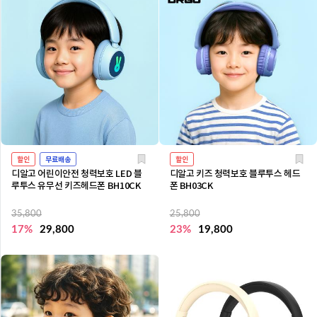
할인
무료배송
할인
디알고 어린이안전 청력보호 LED 블
디알고 키즈 청력보호 블루투스 헤드
루투스 유무선 키즈헤드폰 BH10CK
폰 BH03CK
35,800
25,800
17%
29,800
23%
19,800