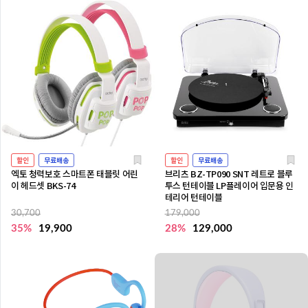
할인
무료배송
할인
무료배송
엑토 청력보호 스마트폰 태블릿 어린
브리츠 BZ-TP090 SNT 레트로 블루
이 헤드셋 BKS-74
투스 턴테이블 LP플레이어 입문용 인
테리어 턴테이블
30,700
179,000
35%
19,900
28%
129,000