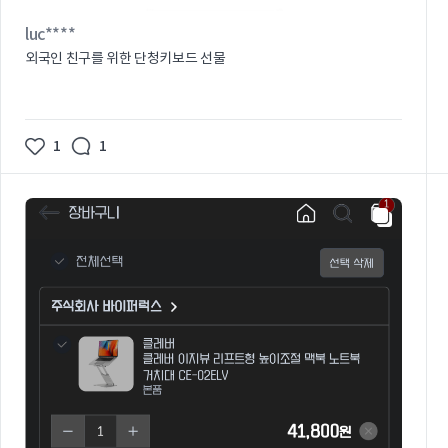
luc****
외국인 친구를 위한 단청키보드 선물
1
1