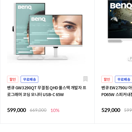
할인
무료배송
할인
무료배송
벤큐 GW3290QT 무결점 QHD 풀스택 개발자 프
벤큐 EW2790U 
로그래머 코딩 모니터 USB-C 65W
PD65W 스피커내
599,000
529,000
669,000
10%
599