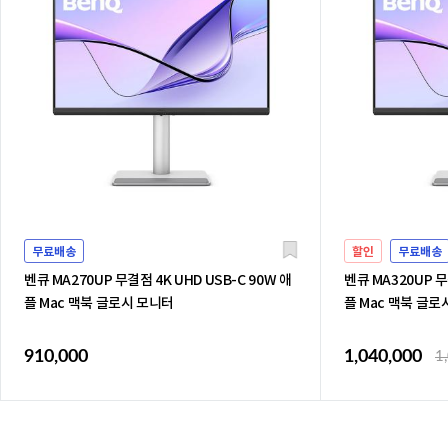
무료배송
할인
무료배송
벤큐 MA270UP 무결점 4K UHD USB-C 90W 애
벤큐 MA320UP 무
플 Mac 맥북 글로시 모니터
플 Mac 맥북 글로
910,000
1,040,000
1