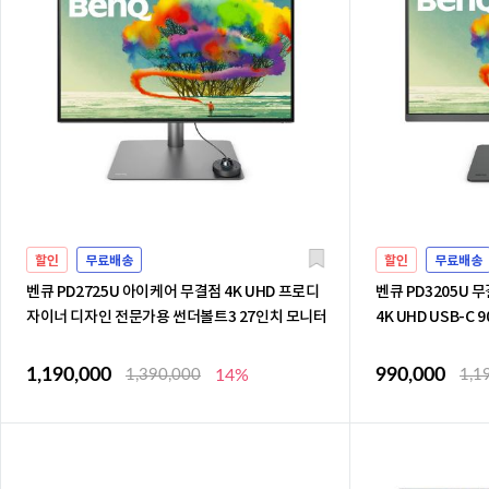
할인
무료배송
할인
무료배송
벤큐 PD2725U 아이케어 무결점 4K UHD 프로디
벤큐 PD3205U
자이너 디자인 전문가용 썬더볼트3 27인치 모니터
4K UHD USB-C
1,190,000
990,000
1,390,000
14%
1,1