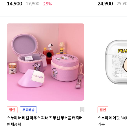
14,900
24,900
19,900
25%
29,9
할인
무료배송
할인
스누피 버티컬 마우스 피너츠 무선 무소음 캐릭터
스누피 에어팟 3세대
인체공학
라운