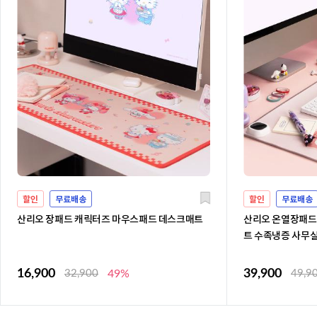
할인
무료배송
할인
무료배송
산리오 장패드 캐릭터즈 마우스패드 데스크매트
산리오 온열장패드
트 수족냉증 사무
16,900
39,900
32,900
49%
49,9