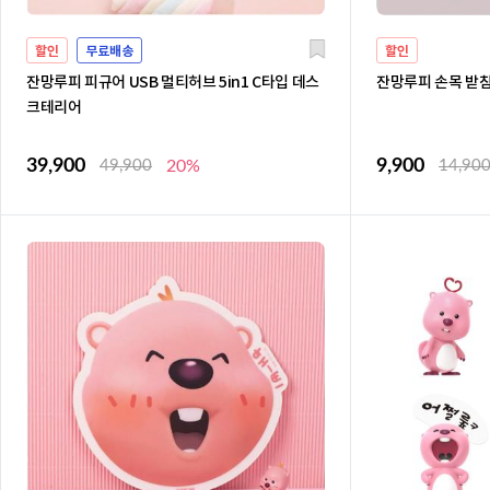
할인
무료배송
할인
잔망루피 피규어 USB 멀티허브 5in1 C타입 데스
잔망루피 손목 받침
크테리어
39,900
9,900
49,900
20%
14,90