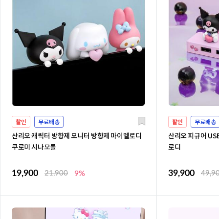
할인
무료배송
할인
무료배송
산리오 캐릭터 방향제 모니터 방향제 마이멜로디
산리오 피규어 USB
쿠로미 시나모롤
로디
19,900
39,900
21,900
9%
49,9