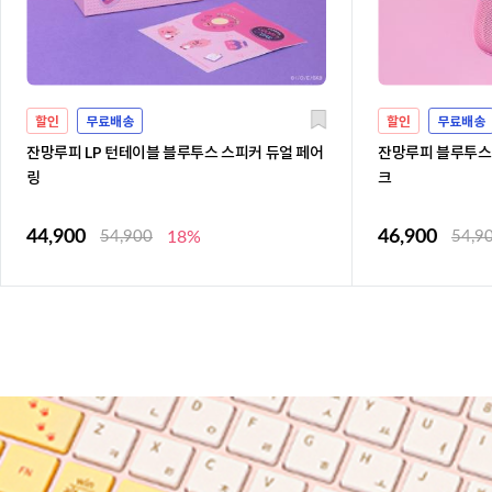
할인
무료배송
할인
무료배송
잔망루피 LP 턴테이블 블루투스 스피커 듀얼 페어
잔망루피 블루투스 
링
크
44,900
46,900
54,900
18%
54,9