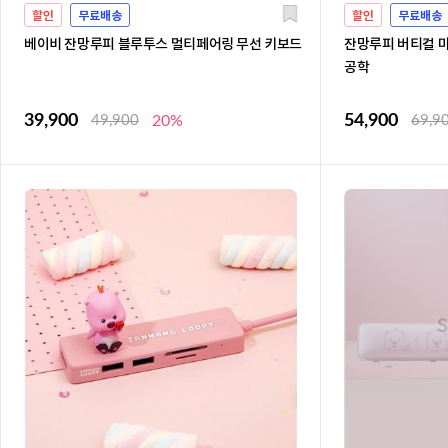
할인
무료배송
할인
무료배송
베이비 잔망루피 블루투스 멀티페어링 무선 키보드
잔망루피 버티컬 마
공학
39,900
54,900
49,900
20%
69,9