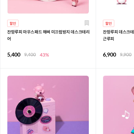
할인
할인
잔망루피 마우스패드 해삐 미끄럼방지 데스크테리
잔망루피 데스크테
어
근루피
5,400
6,900
9,400
43%
9,900