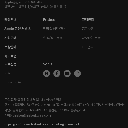
Apple 공인 서비스 1688-0476
오전 10시 - 오후 5시 /월요일 - 금요일 (공휴일 휴무)
매장안내
Frisbee
고객센터
Apple 공인 서비스
멤버십 혜택안내
공지사항
기업구매
입점/광고문의
자주하는 질문
보상판매
1:1 문의
사이트맵
교육신청
Social
교육
온라인 교육
주식회사 갈라인터내셔널
대표이사 : 김정훈
주소 : 서울특별시 용산구 한강대로 283-8(금강토탈패션할인매장) 2층
개인정보보호책임자 : 김명석
201-86-09137
사업자등록번호 :
통신판매 2019-서울용산-1543
이메일 : frisbee@frisbeekorea.com
Copyfight (C) www.frisbeekorea.com All right reserved.