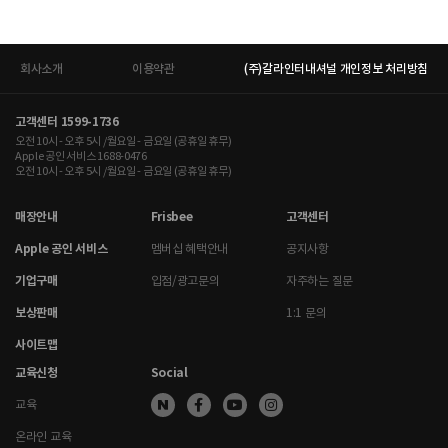
회사소개
이용약관
(주)갈라인터내셔널 개인정보 처리방침
고객센터 1599-1736
오전 10시 - 오후 5시 /월요일 - 금요일 (공휴일 휴무)
Apple 공인 서비스 1688-0476
오전 10시 - 오후 5시 /월요일 - 금요일 (공휴일 휴무)
매장안내
Frisbee
고객센터
Apple 공인 서비스
멤버십 혜택안내
공지사항
기업구매
입점/광고문의
자주하는 질문
보상판매
1:1 문의
사이트맵
교육신청
Social
교육
온라인 교육