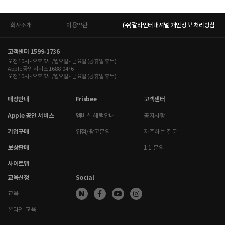
회사소개
이용약관
(주)갈라인터내셔널 개인정보 처리방침
고객센터 1599-1736
오전 10시 - 오후 5시 /월요일 - 금요일 (공휴일 휴무)
Apple 공인 서비스 1688-0476
오전 10시 - 오후 5시 /월요일 - 금요일 (공휴일 휴무)
매장안내
Frisbee
고객센터
Apple 공인 서비스
멤버십 혜택안내
공지사항
기업구매
입점/광고문의
자주하는 질문
보상판매
1:1 문의
사이트맵
교육신청
Social
교육
온라인 교육