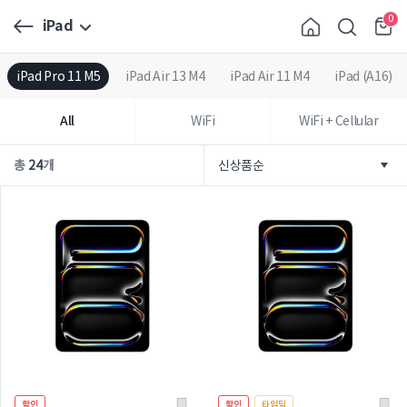
0
iPad
iPad Pro 11 M5
iPad Air 13 M4
iPad Air 11 M4
iPad (A16)
All
WiFi
WiFi + Cellular
총
24
개
할인
할인
타임딜