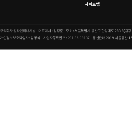
사이트맵
주식회사 갈라인터내셔널
대표이사 : 김정훈
주소 : 서울특별시 용산구 한강대로 283-8(금
개인정보보호책임자 : 김명석
사업자등록번호 :
201-86-09137
통신판매 2019-서울용산-15